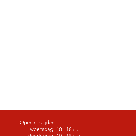
Openingstijden
woensdag
10 - 18 uur
donderdag