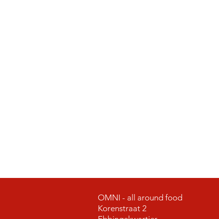
OMNI - all around food
Korenstraat 2