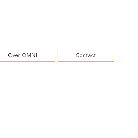
microbakkerij
DELI
Catering
Over OMNI
Contact