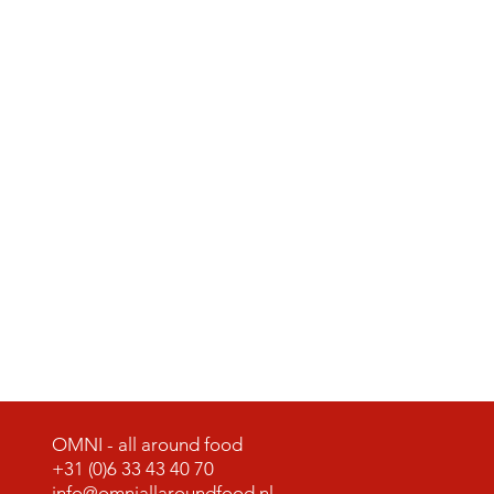
OMNI - all around food
+31 (0)6 33 43 40 70
info@omniallaroundfood.nl